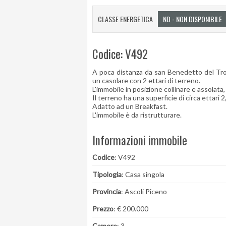
CLASSE ENERGETICA
ND - NON DISPONIBILE
Codice: V492
A poca distanza da san Benedetto del Tro
un casolare con 2 ettari di terreno.
L'immobile in posizione collinare e assolata,
Il terreno ha una superficie di circa ettari 2
Adatto ad un Breakfast.
L'immobile è da ristrutturare.
Informazioni immobile
Codice
: V492
Tipologia
: Casa singola
Provincia
: Ascoli Piceno
Prezzo
: € 200.000
Camere
: 3