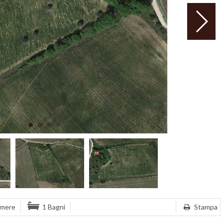
amere
1 Bagni
Stampa