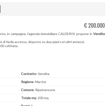
€ 200.000
nto, in campagna, l'agenzia immobiliare CALDERISI propone in
Vendita
 è di facile accesso, disposto su due piani con altri annessi.
,00 coltivata.
Contratto
: Vendita
Regione
: Marche
Comune
: Ripatransone
Totale mq
: 200 mq
Bagni
: 1