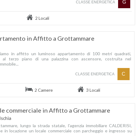
G
CLASSE ENERGETICA
2 Locali
rtamento in Affitto a Grottammare
iamo in affitto un luminoso appartamento di 100 metri quadrati,
o al terzo piano di una palazzina con ascensore, costruita nel
immobile...
C
CLASSE ENERGETICA
2 Camere
3 Locali
le commerciale in Affitto a Grottammare
Ischia
tammare, lungo la strada statale, l'agenzia immobiliare CALDERISI,
e in locazione un locale commerciale con parcheggio e ingresso su
...