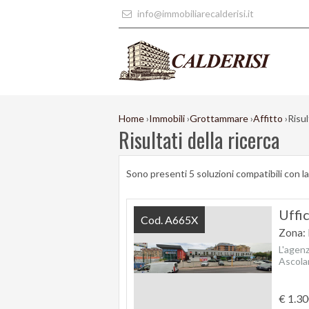
info@immobiliarecalderisi.it
Home
›
Immobili
›
Grottammare
›
Affitto
›
Risul
Risultati della ricerca
Sono presenti 5 soluzioni compatibili con la
Uffi
Cod. A665X
Zona: 
L'agen
Ascolan
€ 1.3