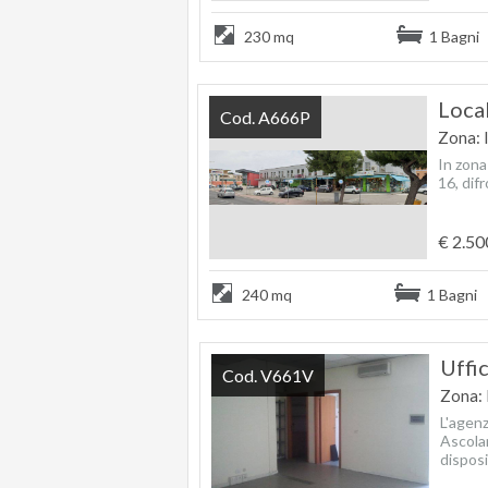
230 mq
1 Bagni
Loca
Cod. A666P
Zona: 
In zona
16, dif
€ 2.50
240 mq
1 Bagni
Uffi
Cod. V661V
Zona: 
L'agen
Ascola
disposi