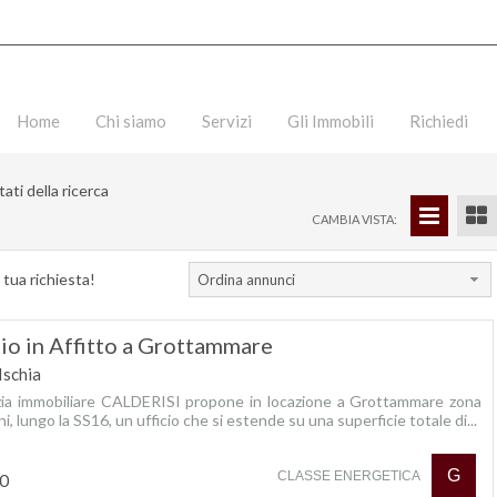
Home
Chi siamo
Servizi
Gli Immobili
Richiedi
tati della ricerca
CAMBIA VISTA:
 tua richiesta!
Ordina annunci
cio in Affitto a Grottammare
Ischia
zia immobiliare CALDERISI propone in locazione a Grottammare zona
i, lungo la SS16, un ufficio che si estende su una superficie totale di...
G
CLASSE ENERGETICA
00