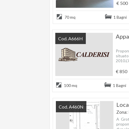
€ 500
70 mq
1 Bagni
Appa
Cod. A666H
Propon
situat
2010.L'
€ 850
100 mq
1 Bagni
Loca
Cod. A460N
Zona: 
A Grot
propon
due vie.