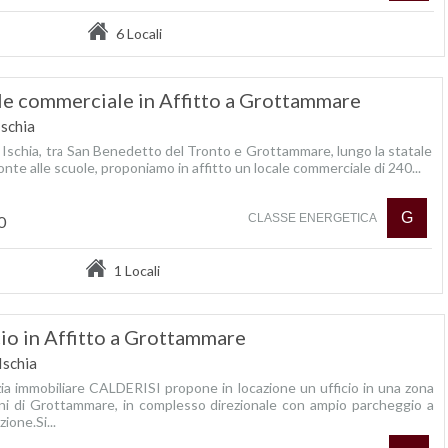
6 Locali
le commerciale in Affitto a Grottammare
Ischia
 Ischia, tra San Benedetto del Tronto e Grottammare, lungo la statale
ronte alle scuole, proponiamo in affitto un locale commerciale di 240...
G
CLASSE ENERGETICA
0
1 Locali
cio in Affitto a Grottammare
Ischia
zia immobiliare CALDERISI propone in locazione un ufficio in una zona
ni di Grottammare, in complesso direzionale con ampio parcheggio a
zione.Si...